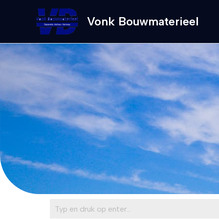
Ga
naar
Vonk Bouwmaterieel
de
inhoud