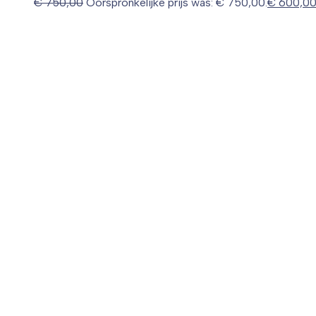
€
750,00
Oorspronkelijke prijs was: € 750,00.
€
600,0