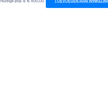
0
Huidige prijs is: € 600,00.
TOEVOEGEN AAN WINKELW