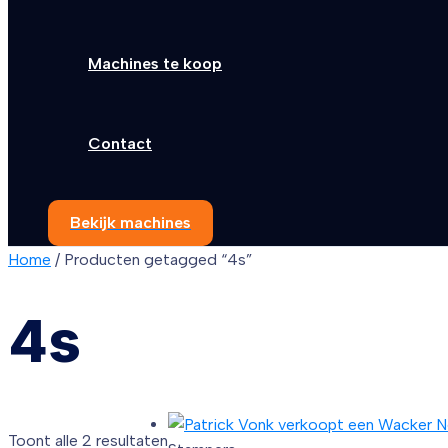
Machines te koop
Contact
Bekijk machines
Home
/ Producten getagged “4s”
4s
Toont alle 2 resultaten